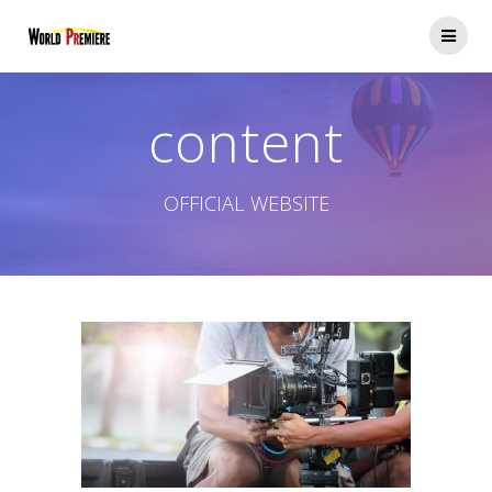
コ
ン
テ
ン
ツ
content
へ
ス
キ
ッ
OFFICIAL WEBSITE
プ